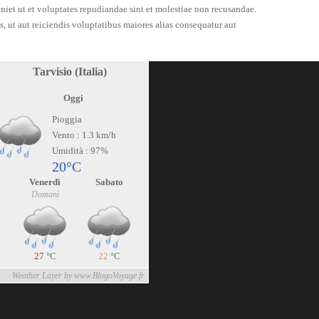
eniet ut et voluptates repudiandae sint et molestiae non recusandae.
s, ut aut reiciendis voluptatibus maiores alias consequatur aut
Tarvisio (Italia)
Oggi
Pioggia
Vento : 1.3 km/h
Umidità : 97%
20°C
Venerdì
Sabato
Domani
27
°C
22
°C
Weather Layer by www.BlogoVoyage.fr