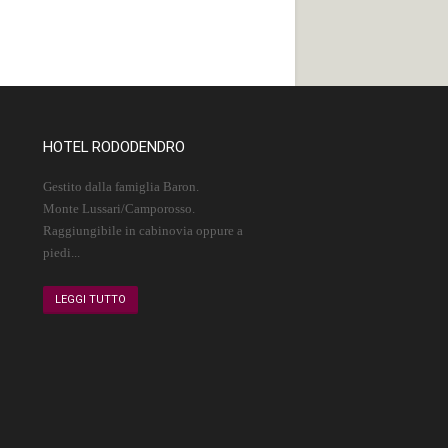
HOTEL RODODENDRO
Gestito dalla famiglia Baron.
Monte Lussari/Camporosso.
Raggiungibile in cabinovia oppure a
piedi...
LEGGI TUTTO