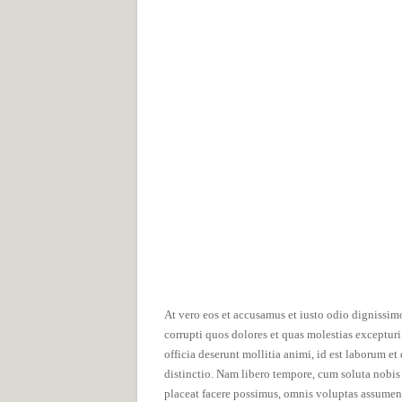
At vero eos et accusamus et iusto odio dignissim
corrupti quos dolores et quas molestias excepturi
officia deserunt mollitia animi, id est laborum e
distinctio. Nam libero tempore, cum soluta nobi
placeat facere possimus, omnis voluptas assumen