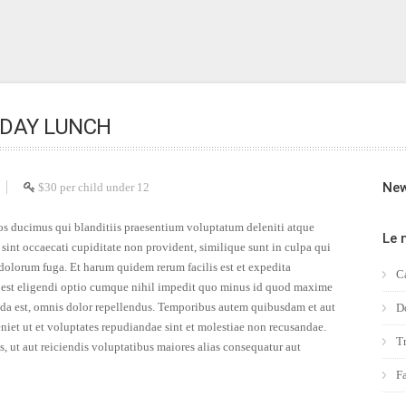
DAY LUNCH
New
$30 per child under 12
os ducimus qui blanditiis praesentium voluptatum deleniti atque
Le 
 sint occaecati cupiditate non provident, similique sunt in culpa qui
t dolorum fuga. Et harum quidem rerum facilis est et expedita
C
s est eligendi optio cumque nihil impedit quo minus id quod maxime
da est, omnis dolor repellendus. Temporibus autem quibusdam et aut
D
eniet ut et voluptates repudiandae sint et molestiae non recusandae.
Tr
s, ut aut reiciendis voluptatibus maiores alias consequatur aut
F