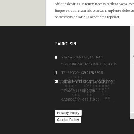
officiis debitis aut rerum necessitatibus saepe ev
Itaque earum rerum hic tenetur a sapiente delectu
perferendis doloribus asperiores repellat
BARKO SRL
VIA VALCANALE, 12 FRAZ.
CAMPOROSSO TARVISIO (UD) 33010
TELEFONO:
+39.0428 63040
INFO@HOTELSPARTIACQUE.COM
P.IVA/CF:
01340990306
CAP.SOC.I.V.:
€ 56.810,00
Privacy Policy
Cookie Policy