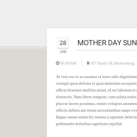
MOTHER DAY SUN
28
APR
00:00AM
107 Sandy Dr, Martinsburg
At vero eos et accusamus et iusto odio dignissim
corrupti quos dolores et quas molestias excepturi
officia deserunt mollitia animi, id est laborum e
distinctio. Nam libero tempore, cum soluta nobi
placeat facere possimus, omnis voluptas assumen
officiis debitis aut rerum necessitatibus saepe ev
Itaque earum rerum hic tenetur a sapiente delectu
perferendis doloribus asperiores repellat