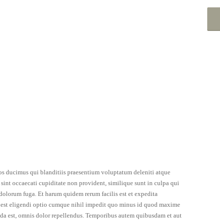
os ducimus qui blanditiis praesentium voluptatum deleniti atque
 sint occaecati cupiditate non provident, similique sunt in culpa qui
t dolorum fuga. Et harum quidem rerum facilis est et expedita
s est eligendi optio cumque nihil impedit quo minus id quod maxime
da est, omnis dolor repellendus. Temporibus autem quibusdam et aut