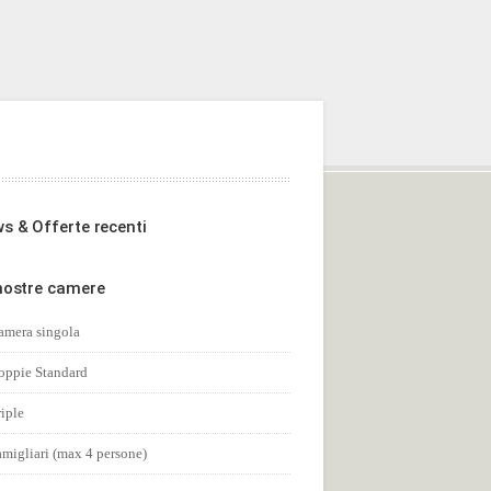
s & Offerte recenti
nostre camere
amera singola
oppie Standard
iple
amigliari (max 4 persone)